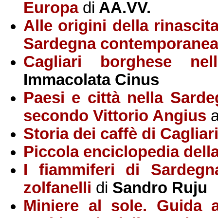
Europa
di
AA.VV.
Alle origini della rinascit
Sardegna contemporane
Cagliari borghese nel
Immacolata Cinus
Paesi e città nella Sarde
secondo Vittorio Angius
a
Storia dei caffè di Cagliar
Piccola enciclopedia del
I fiammiferi di Sardegna.
zolfanelli
di
Sandro Ruju
Miniere al sole. Guida 