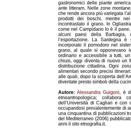
gastronomici delle piante america
ante litteram. Nelle zone montane, 
che rende ancora più variegata l’al
prodotti dei boschi, mentre ne
incontrastato il grano. In Ogliastr
come nel Campidano lo è il pane. 
alcuni paesi della Barbagia, 
l’esportazione. La Sardegna è s
incorporato il pomodoro nel sist
grano, al quale si opponevano inv
ordinario e accessibile a tutti, 
chiusi, oggi diventa di nuovo un fr
distribuzione cittadina. Ogni zon
alimentari secondo precisi itinerari:
alle quali, dopo la scoperta dell’
diventate presto simboli della cuci
Autore:
Alessandra Guigoni
, è d
etnoantropologica; collabora 
dell’Università di Cagliari e con 
occupandosi prevalentemente di ant
una cinquantina di pubblicazioni tra 
del Mediterraneo (2006) pubblicato
anni il sito etnografia.it.