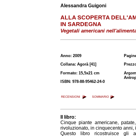
Alessandra Guigoni
ALLA SCOPERTA DELL'A
IN SARDEGNA
Vegetali americani nell'aliment
Anno: 2009
Pagine
Collana: Agorà [41]
Prezzo
Formato: 15,5x21 cm
Argom
Antro
ISBN: 978-88-95462-24-0
RECENSIONI
SOMMARIO
Il libro:
Cinque piante americane, patate,
rivoluzionato, in cinquecento anni, 
Questo libro ricostruisce gli a